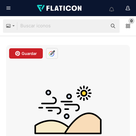
0
Guardar