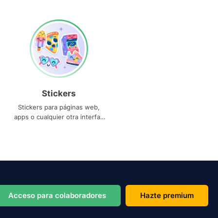
Stickers
Stickers para páginas web,
apps o cualquier otra interfaz
que necesites
Acceso para colaboradores
Hazte premium