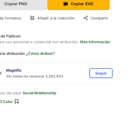
Copiar PNG
Copiar SVG
ás formatos
Añadir a la colección
Compartir
 de Flaticon
ara uso personal o comercial con atribución.
Más información
ere atribución
¿Cómo atribuir?
Magnific
Seguir
Ver todos los recursos 3,282,832
nos del pack
Social Relationship
D Color