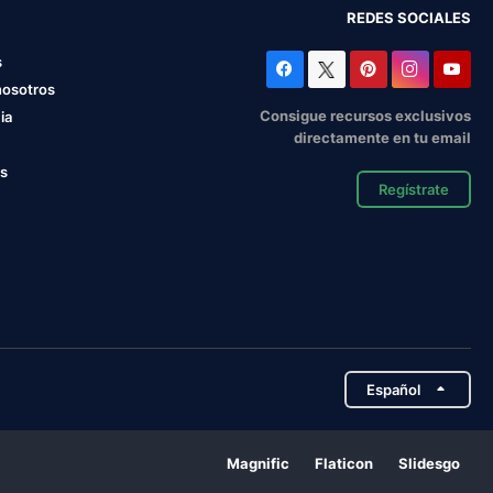
REDES SOCIALES
s
nosotros
Consigue recursos exclusivos
ia
directamente en tu email
os
Regístrate
Español
Magnific
Flaticon
Slidesgo