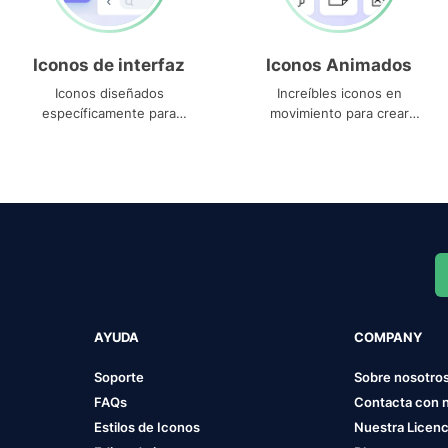
Iconos de interfaz
Iconos Animados
Iconos diseñados
Increíbles iconos en
específicamente para
movimiento para crear
interfaces
proyectos dinámicos
AYUDA
COMPANY
Soporte
Sobre nosotro
FAQs
Contacta con 
Estilos de Iconos
Nuestra Licenc