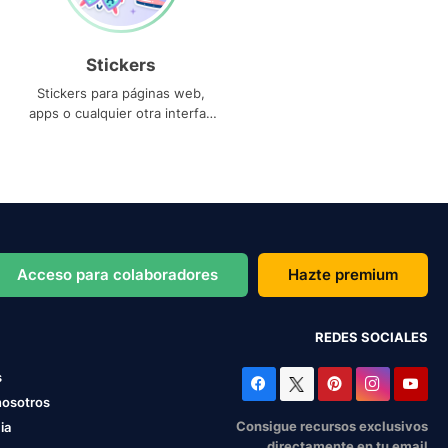
Stickers
Stickers para páginas web,
apps o cualquier otra interfaz
que necesites
Acceso para colaboradores
Hazte premium
REDES SOCIALES
s
nosotros
Consigue recursos exclusivos
ia
directamente en tu email