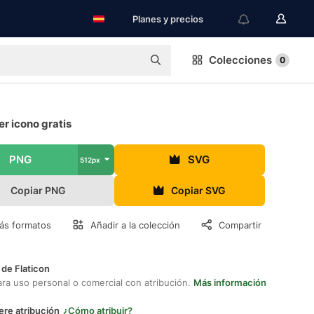
Planes y precios
Colecciones
0
r icono gratis
PNG
SVG
512px
Copiar PNG
Copiar SVG
ás formatos
Añadir a la colección
Compartir
 de Flaticon
ara uso personal o comercial con atribución.
Más información
ere atribución
¿Cómo atribuir?