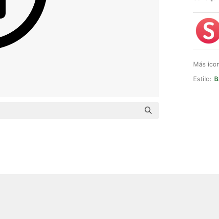
Más ico
Estilo:
B