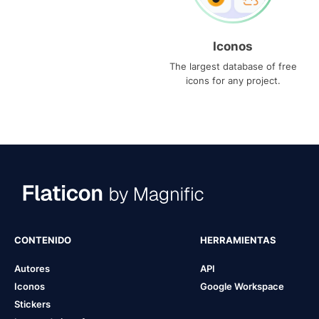
Iconos
The largest database of free
icons for any project.
CONTENIDO
HERRAMIENTAS
Autores
API
Iconos
Google Workspace
Stickers