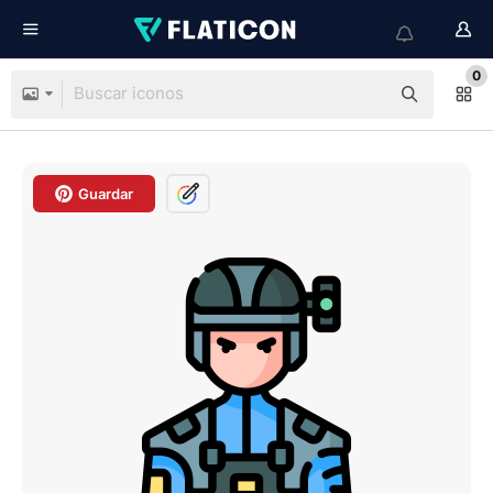
0
Guardar