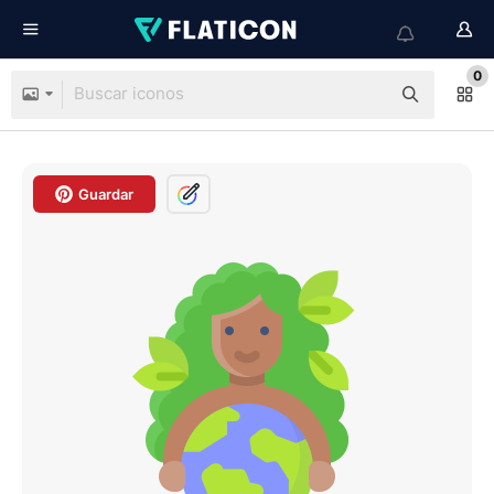
0
Guardar