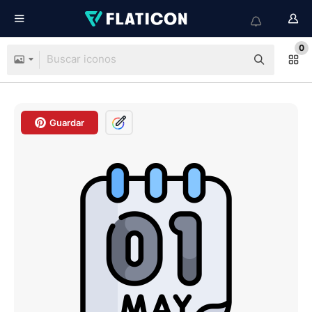
0
Guardar