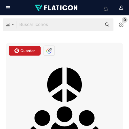
0
Guardar