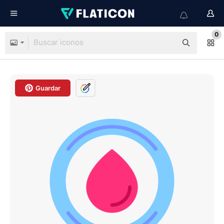
0
Guardar