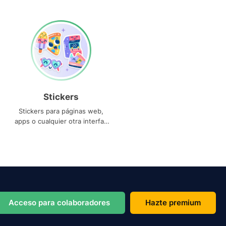
Stickers
Stickers para páginas web,
apps o cualquier otra interfaz
que necesites
Acceso para colaboradores
Hazte premium