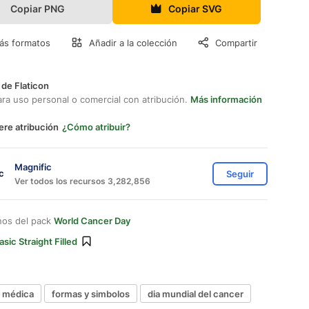
Copiar PNG
Copiar SVG
ás formatos
Añadir a la colección
Compartir
 de Flaticon
ara uso personal o comercial con atribución.
Más información
ere atribución
¿Cómo atribuir?
Magnific
Seguir
Ver todos los recursos 3,282,856
nos del pack
World Cancer Day
asic Straight Filled
 y médica
formas y simbolos
dia mundial del cancer