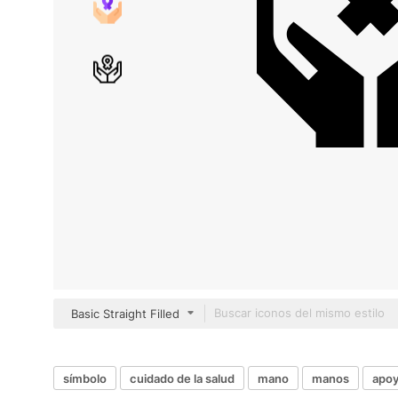
Basic Straight Filled
símbolo
cuidado de la salud
mano
manos
apo