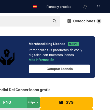
Planes y precios
Colecciones
0
Merchandising License
NUEVO
Personaliza tus productos físicos y
digitales con nuestros iconos
Más información
Comprar licencia
dial Del Cancer icono gratis
PNG
SVG
512px