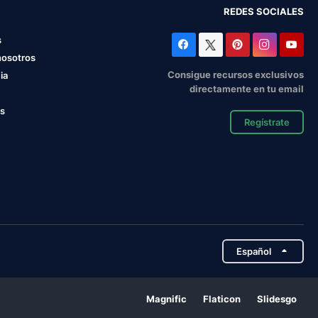
REDES SOCIALES
s
nosotros
Consigue recursos exclusivos
ia
directamente en tu email
os
Regístrate
Español
Magnific
Flaticon
Slidesgo