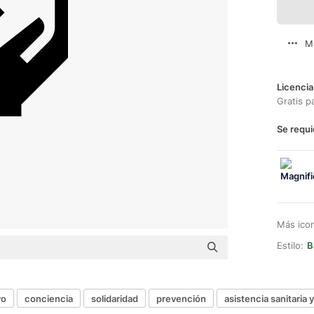
M
Licencia
Gratis p
Se requi
Más ico
Estilo:
B
yo
conciencia
solidaridad
prevención
asistencia sanitaria