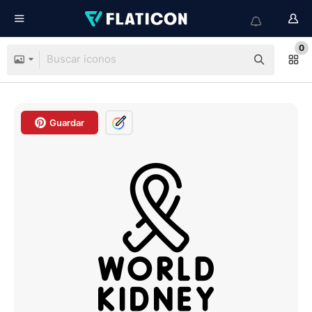
0
Guardar