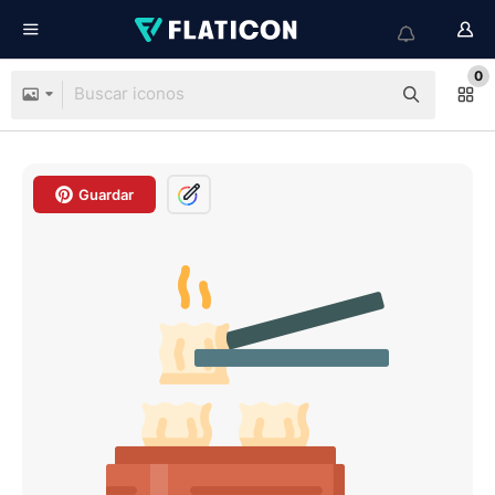
0
Guardar