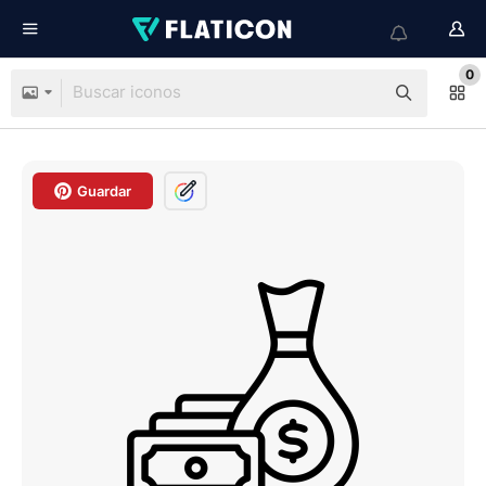
0
Guardar