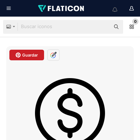
0
Guardar