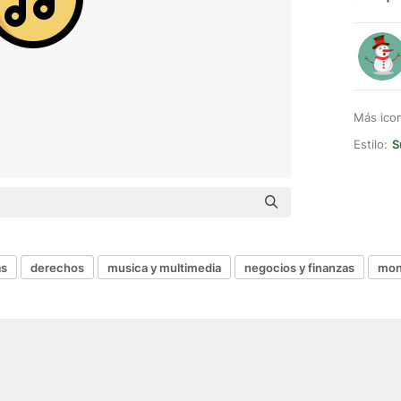
Más ico
Estilo:
S
as
derechos
musica y multimedia
negocios y finanzas
mon