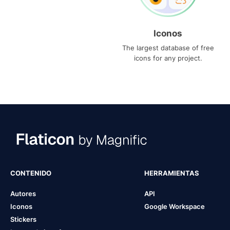
Iconos
The largest database of free
icons for any project.
CONTENIDO
HERRAMIENTAS
Autores
API
Iconos
Google Workspace
Stickers