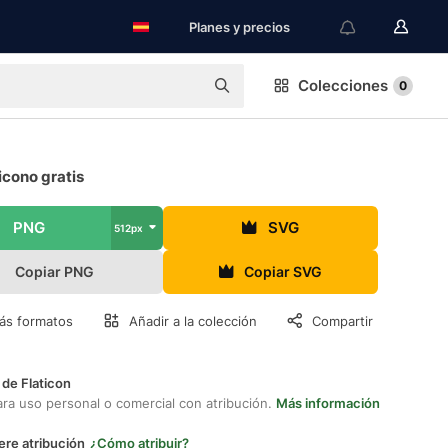
Planes y precios
Colecciones
0
icono gratis
PNG
SVG
512px
Copiar PNG
Copiar SVG
ás formatos
Añadir a la colección
Compartir
 de Flaticon
ara uso personal o comercial con atribución.
Más información
ere atribución
¿Cómo atribuir?