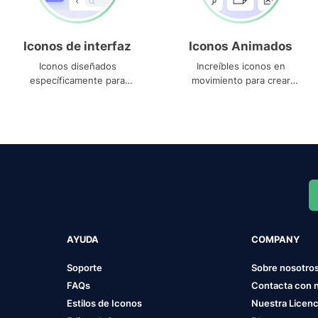
Iconos de interfaz
Iconos Animados
Iconos diseñados
Increíbles iconos en
específicamente para
movimiento para crear
interfaces
proyectos dinámicos
AYUDA
COMPANY
Soporte
Sobre nosotro
FAQs
Contacta con 
Estilos de Iconos
Nuestra Licenc