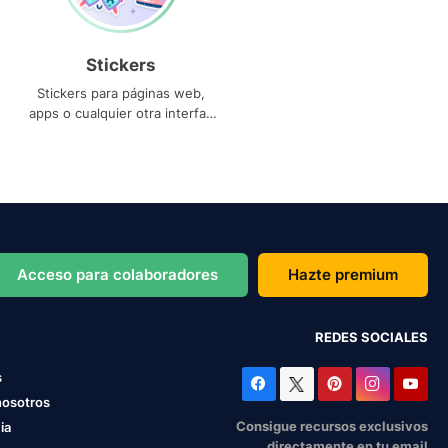
Stickers
Stickers para páginas web,
apps o cualquier otra interfaz
que necesites
Acceso para colaboradores
Hazte premium
REDES SOCIALES
s
nosotros
Consigue recursos exclusivos
ia
directamente en tu email