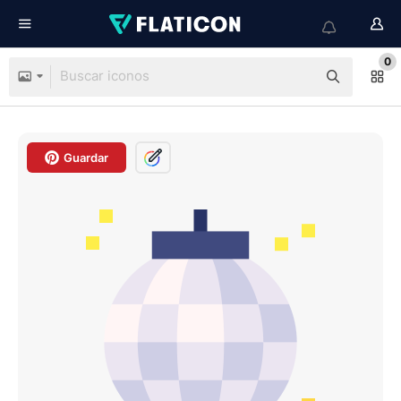
0
Guardar