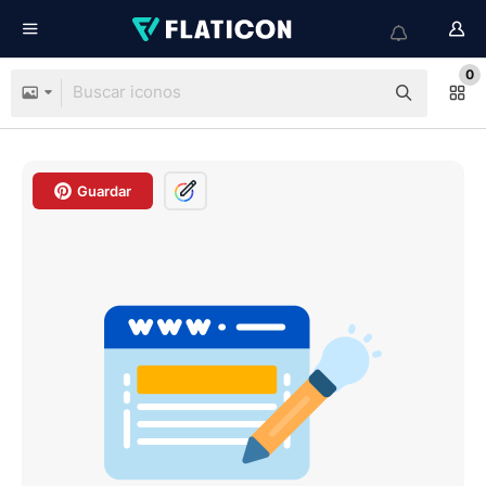
0
Guardar