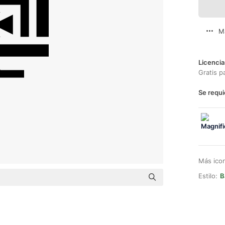
M
Licencia
Gratis p
Se requi
Más ico
Estilo:
B