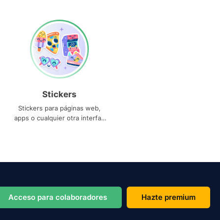
Stickers
Stickers para páginas web,
apps o cualquier otra interfaz
que necesites
Acceso para colaboradores
Hazte premium