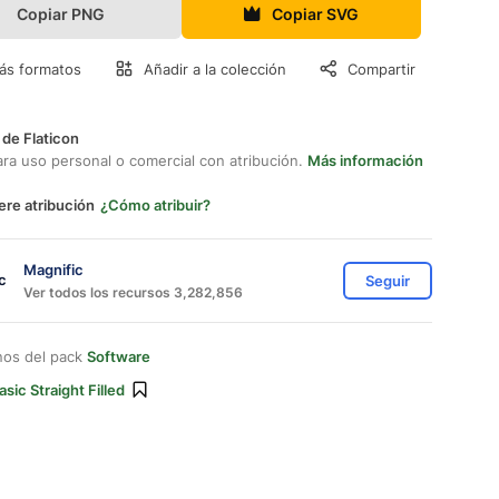
Copiar PNG
Copiar SVG
ás formatos
Añadir a la colección
Compartir
 de Flaticon
ara uso personal o comercial con atribución.
Más información
ere atribución
¿Cómo atribuir?
Magnific
Seguir
Ver todos los recursos 3,282,856
nos del pack
Software
asic Straight Filled