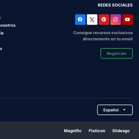
REDES SOCIALES
s
nosotros
Consigue recursos exclusivos
ia
directamente en tu email
os
Regístrate
Español
Magnific
Flaticon
Slidesgo