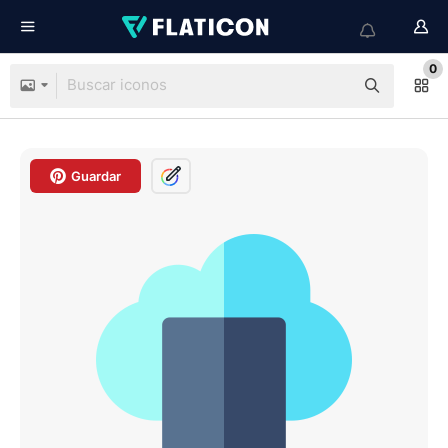
0
Guardar