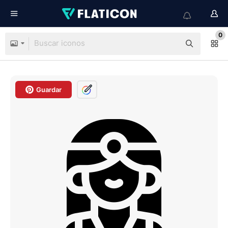
0
Guardar