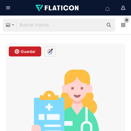
0
Guardar