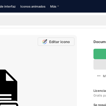
de interfaz
Iconos animados
Más
Editar icono
Docume
M
Licencia
Gratis p
Se requi