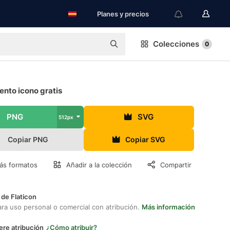
Planes y precios
Colecciones
0
nto icono gratis
PNG
SVG
512px
Copiar PNG
Copiar SVG
ás formatos
Añadir a la colección
Compartir
 de Flaticon
ara uso personal o comercial con atribución.
Más información
ere atribución
¿Cómo atribuir?