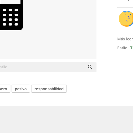
Más ico
Estilo:
T
nero
pasivo
responsabilidad