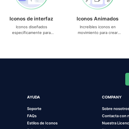
Iconos de interfaz
Iconos Animados
Iconos diseñados
Increíbles iconos en
específicamente para
movimiento para crear
interfaces
proyectos dinámicos
AYUDA
COMPANY
Soporte
Sobre nosotro
FAQs
Contacta con 
Estilos de Iconos
Nuestra Licenc