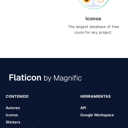
Iconos
The largest database of free
icons for any project.
CONTENIDO
HERRAMIENTAS
Autores
API
Iconos
Google Workspace
Stickers