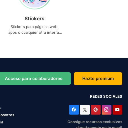
Stickers
Stickers para páginas web,
apps o cualquier otra interfaz
que necesites
Acceso para colaboradores
Hazte premium
REDES SOCIALES
s
nosotros
Consigue recursos exclusivos
ia
directamente en tu email