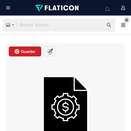
0
Guardar