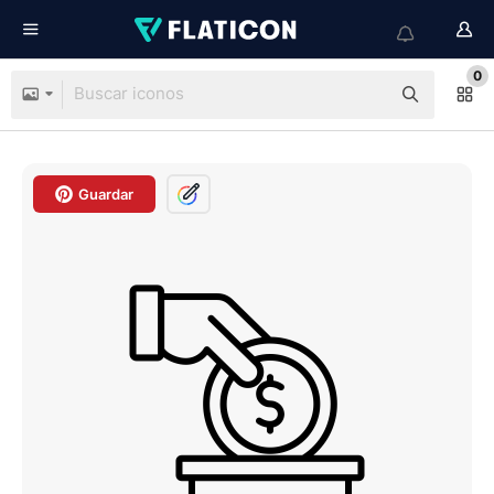
0
Guardar