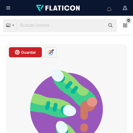
0
Guardar