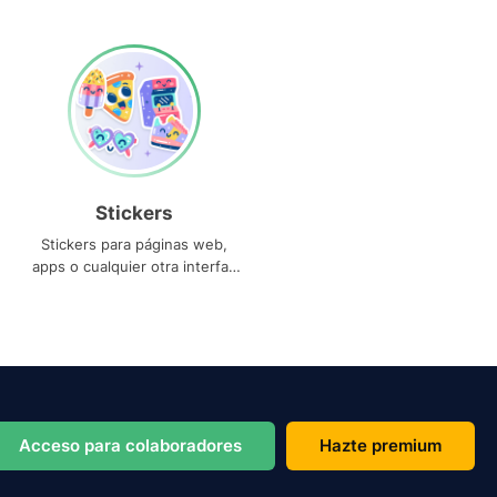
Stickers
Stickers para páginas web,
apps o cualquier otra interfaz
que necesites
Acceso para colaboradores
Hazte premium