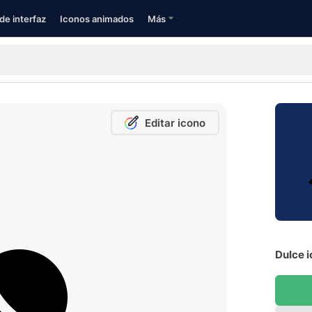
de interfaz
Iconos animados
Más
Editar icono
Dulce i