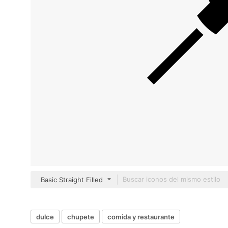
Basic Straight Filled
dulce
chupete
comida y restaurante