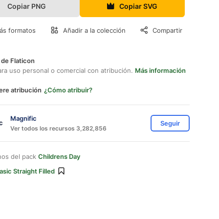
Copiar PNG
Copiar SVG
ás formatos
Añadir a la colección
Compartir
 de Flaticon
ara uso personal o comercial con atribución.
Más información
ere atribución
¿Cómo atribuir?
Magnific
Seguir
Ver todos los recursos 3,282,856
nos del pack
Childrens Day
asic Straight Filled