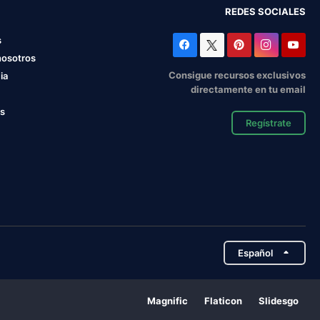
REDES SOCIALES
s
nosotros
Consigue recursos exclusivos
ia
directamente en tu email
os
Regístrate
Español
Magnific
Flaticon
Slidesgo