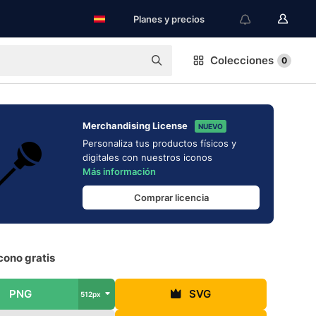
Planes y precios
Colecciones
0
Merchandising License
NUEVO
Personaliza tus productos físicos y
digitales con nuestros iconos
Más información
Comprar licencia
cono gratis
PNG
SVG
512px