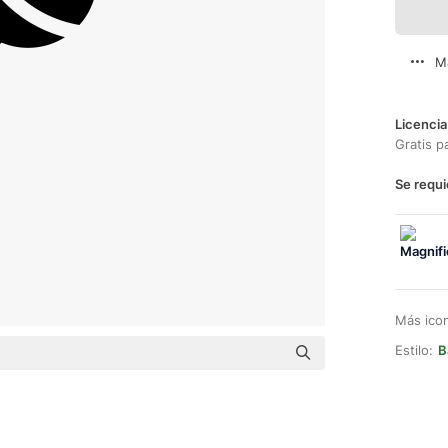
M
Licencia
Gratis p
Se requi
Más ico
Estilo:
B