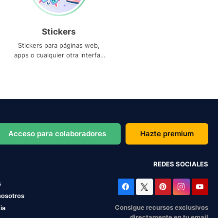
Stickers
Stickers para páginas web,
apps o cualquier otra interfaz
que necesites
Acceso para colaboradores
Hazte premium
REDES SOCIALES
s
nosotros
Consigue recursos exclusivos
ia
directamente en tu email