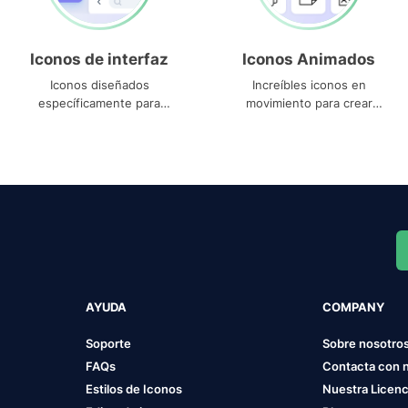
Iconos de interfaz
Iconos Animados
Iconos diseñados
Increíbles iconos en
específicamente para
movimiento para crear
interfaces
proyectos dinámicos
AYUDA
COMPANY
Soporte
Sobre nosotro
FAQs
Contacta con 
Estilos de Iconos
Nuestra Licenc