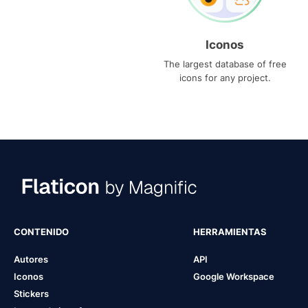
Iconos
The largest database of free
icons for any project.
CONTENIDO
HERRAMIENTAS
Autores
API
Iconos
Google Workspace
Stickers