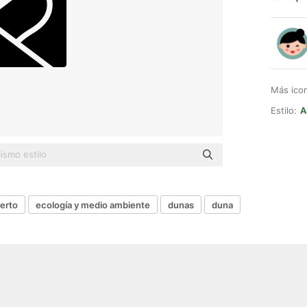
Más ico
Estilo:
A
erto
ecología y medio ambiente
dunas
duna