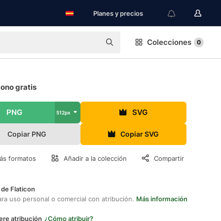
Planes y precios
Colecciones
0
ono gratis
PNG
SVG
512px
Copiar PNG
Copiar SVG
ás formatos
Añadir a la colección
Compartir
 de Flaticon
ara uso personal o comercial con atribución.
Más información
ere atribución
¿Cómo atribuir?