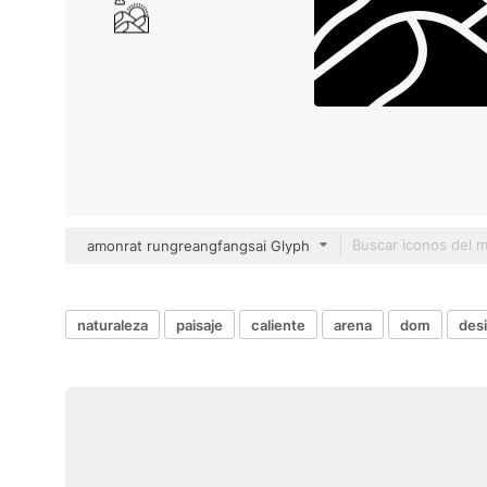
amonrat rungreangfangsai Glyph
naturaleza
paisaje
caliente
arena
dom
desi