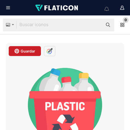
0
Guardar