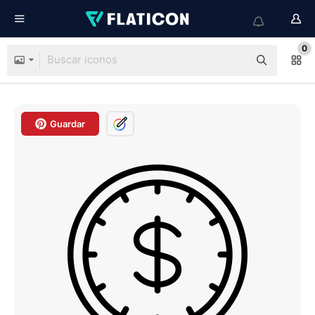
0
Guardar