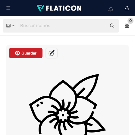
0
Guardar