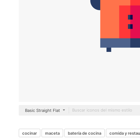
Basic Straight Flat
cocinar
maceta
batería de cocina
comida y resta