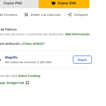
Copiar PNG
Copiar SVG
ás formatos
Añadir a la colección
Compartir
 de Flaticon
ara uso personal o comercial con atribución.
Más información
ere atribución
¿Cómo atribuir?
Magnific
Seguir
Ver todos los recursos 3,282,856
nos del pack
Batch Cooking
asic Straight Flat