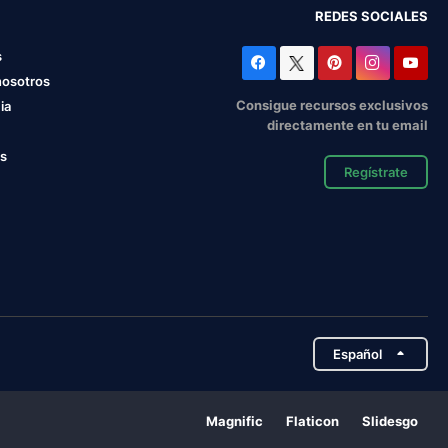
REDES SOCIALES
s
nosotros
Consigue recursos exclusivos
ia
directamente en tu email
os
Regístrate
Español
Magnific
Flaticon
Slidesgo