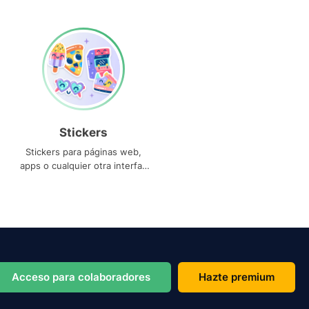
Stickers
Stickers para páginas web,
apps o cualquier otra interfaz
que necesites
Acceso para colaboradores
Hazte premium