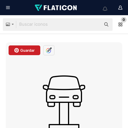
0
Guardar