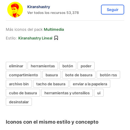
Kiranshastry
Seguir
Ver todos los recursos 53,378
Más iconos del pack
Multimedia
Estilo:
Kiranshastry Lineal
eliminar
herramientas
botón
poder
compartimiento
basura
bote de basura
botón rss
archivo bin
tacho de basura
enviar a la papelera
cubo de basura
herramientas y utensilios
ui
desinstalar
Iconos con el mismo estilo y concepto