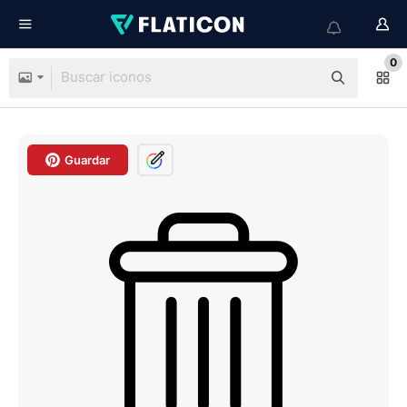
0
Guardar