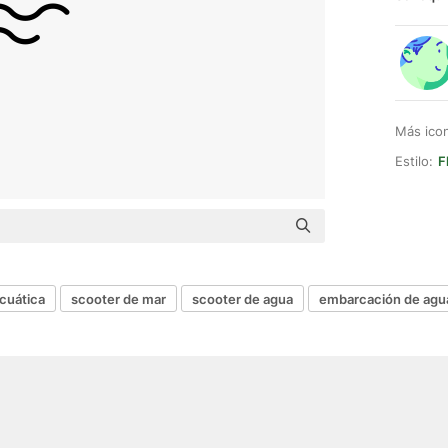
Más ico
Estilo:
F
cuática
scooter de mar
scooter de agua
embarcación de agu