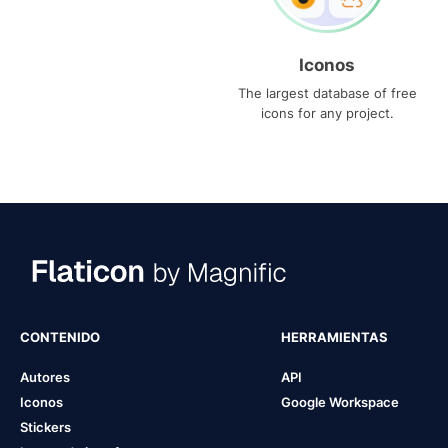
Iconos
The largest database of free
icons for any project.
CONTENIDO
HERRAMIENTAS
Autores
API
Iconos
Google Workspace
Stickers