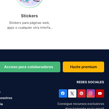
Stickers
Stickers para páginas web,
apps o cualquier otra interfaz
que necesites
Acceso para colaboradores
Hazte premium
REDES SOCIALES
s
nosotros
Consigue recursos exclusivos
ia
directamente en tu email