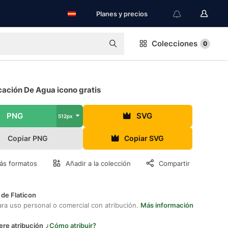
Planes y precios
Colecciones
0
ación De Agua icono gratis
PNG
SVG
512px
Copiar PNG
Copiar SVG
ás formatos
Añadir a la colección
Compartir
 de Flaticon
ara uso personal o comercial con atribución.
Más información
ere atribución
¿Cómo atribuir?