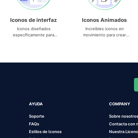
Iconos de interfaz
Iconos Animados
Iconos diseñados
Increíbles iconos en
específicamente para
movimiento para crear
interfaces
proyectos dinámicos
AYUDA
COMPANY
Soporte
Sobre nosotro
FAQs
Contacta con 
Estilos de Iconos
Nuestra Licenc