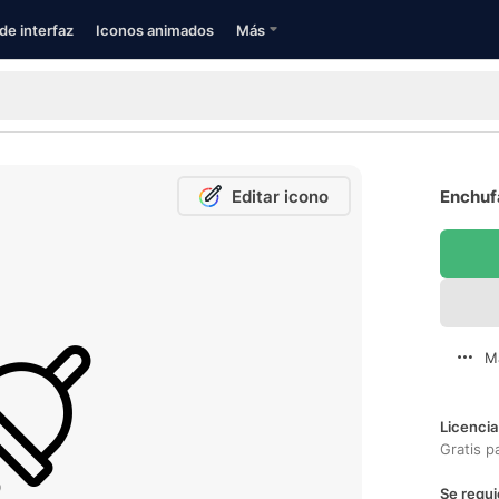
de interfaz
Iconos animados
Más
Editar icono
Enchufa
M
Licencia
Gratis p
Se requi