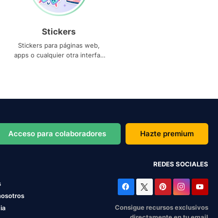
Stickers
Stickers para páginas web,
apps o cualquier otra interfaz
que necesites
Acceso para colaboradores
Hazte premium
REDES SOCIALES
s
nosotros
Consigue recursos exclusivos
ia
directamente en tu email