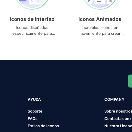
Iconos de interfaz
Iconos Animados
Iconos diseñados
Increíbles iconos en
específicamente para
movimiento para crear
interfaces
proyectos dinámicos
AYUDA
COMPANY
Soporte
Sobre nosotro
FAQs
Contacta con 
Estilos de Iconos
Nuestra Licenc