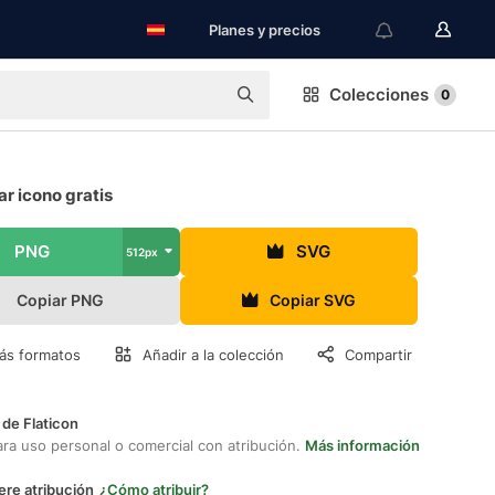
Planes y precios
Colecciones
0
r icono gratis
PNG
SVG
512px
Copiar PNG
Copiar SVG
ás formatos
Añadir a la colección
Compartir
 de Flaticon
ara uso personal o comercial con atribución.
Más información
ere atribución
¿Cómo atribuir?