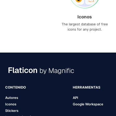
Iconos
The largest database of free
icons for any project.
CONTENIDO
HERRAMIENTAS
Autores
API
Iconos
Google Workspace
Stickers