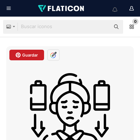
0
Guardar