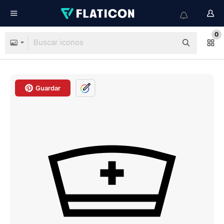
0
Guardar