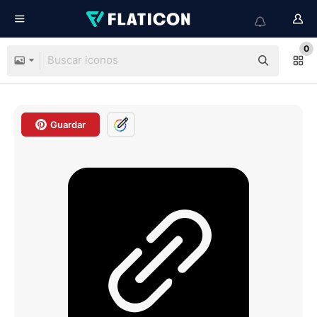
0
Guardar