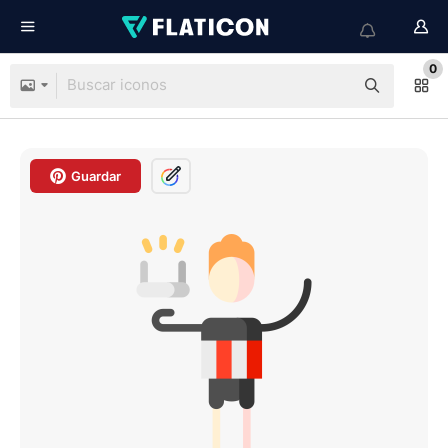
0
Guardar