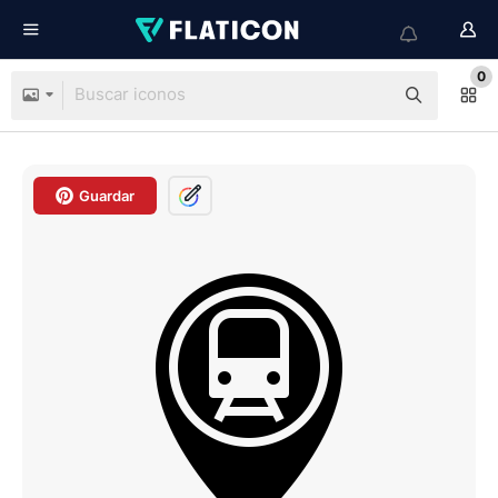
0
Guardar