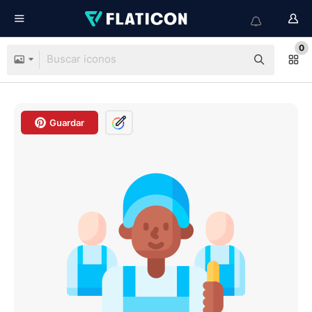
0
Guardar