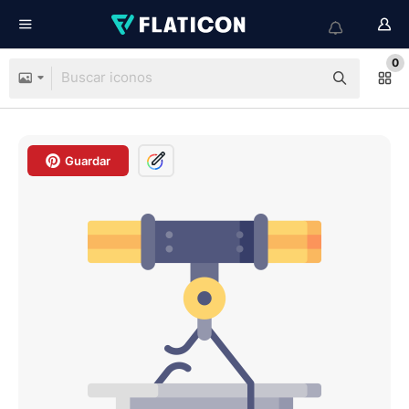
0
Guardar