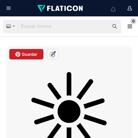
0
Guardar