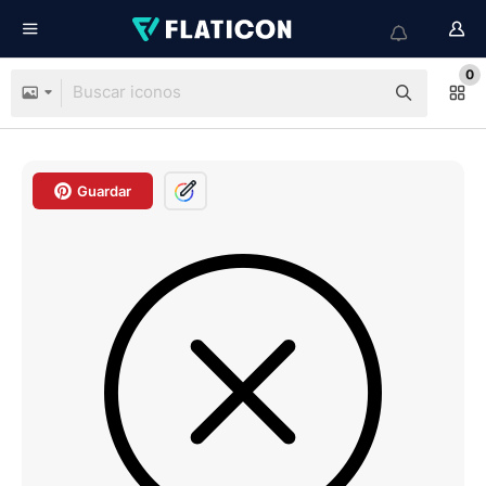
0
Guardar