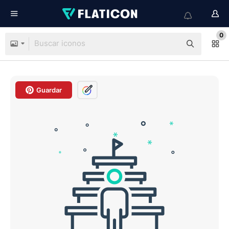
0
Guardar