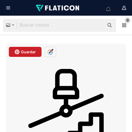
0
Guardar