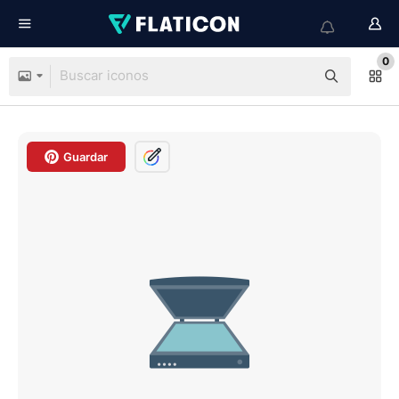
0
Guardar