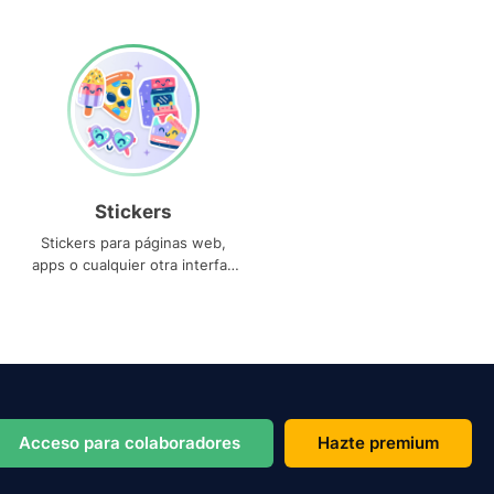
Stickers
Stickers para páginas web,
apps o cualquier otra interfaz
que necesites
Acceso para colaboradores
Hazte premium