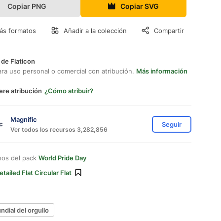
Copiar PNG
Copiar SVG
ás formatos
Añadir a la colección
Compartir
 de Flaticon
ara uso personal o comercial con atribución.
Más información
ere atribución
¿Cómo atribuir?
Magnific
Seguir
Ver todos los recursos 3,282,856
nos del pack
World Pride Day
etailed Flat Circular Flat
ndial del orgullo