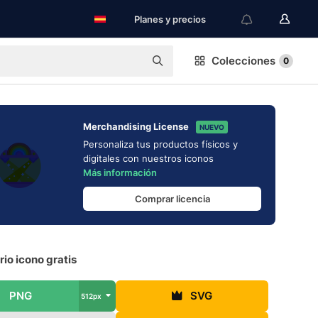
Planes y precios
Colecciones
0
Merchandising License
NUEVO
Personaliza tus productos físicos y
digitales con nuestros iconos
Más información
Comprar licencia
io icono gratis
PNG
SVG
512px