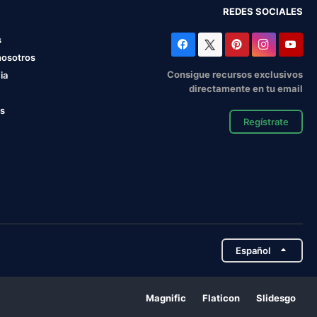
REDES SOCIALES
s
nosotros
Consigue recursos exclusivos
ia
directamente en tu email
os
Regístrate
Español
Magnific
Flaticon
Slidesgo