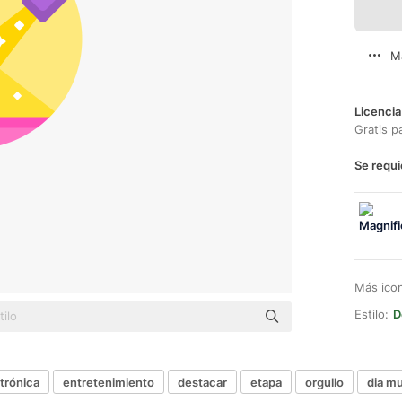
M
Licencia
Gratis p
Se requi
Más ico
Estilo:
D
trónica
entretenimiento
destacar
etapa
orgullo
dia mu