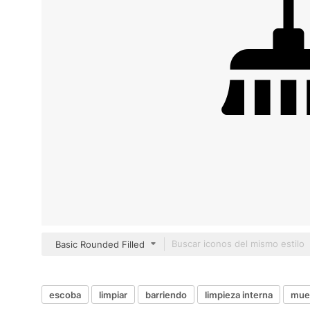
Basic Rounded Filled
escoba
limpiar
barriendo
limpieza interna
mueb