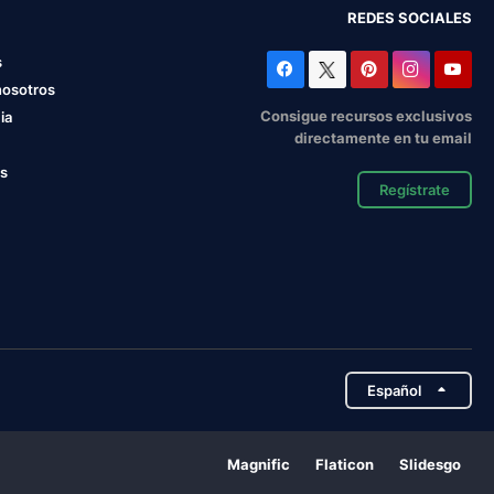
REDES SOCIALES
s
nosotros
Consigue recursos exclusivos
ia
directamente en tu email
os
Regístrate
Español
Magnific
Flaticon
Slidesgo