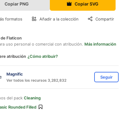
Copiar PNG
Copiar SVG
ás formatos
Añadir a la colección
Compartir
 de Flaticon
ara uso personal o comercial con atribución.
Más información
ere atribución
¿Cómo atribuir?
Magnific
Seguir
Ver todos los recursos 3,282,832
nos del pack
Cleaning
asic Rounded Filled