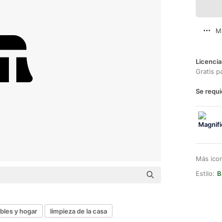
M
Licencia
Gratis p
Se requi
Más ico
Estilo:
B
les y hogar
limpieza de la casa