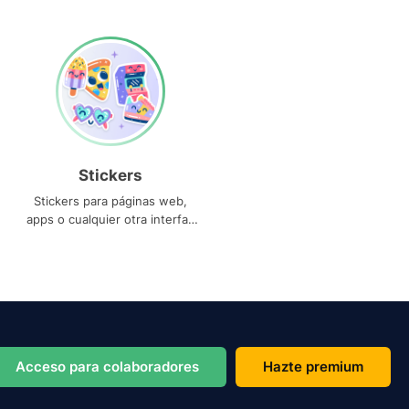
Stickers
Stickers para páginas web,
apps o cualquier otra interfaz
que necesites
Acceso para colaboradores
Hazte premium