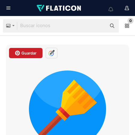
0
Guardar