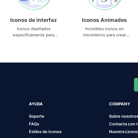
Iconos de interfaz
Iconos Animados
Iconos diseñados
Increíbles iconos en
específicamente para
movimiento para crear
interfaces
proyectos dinámicos
AYUDA
COMPANY
Soporte
Sobre nosotro
FAQs
Contacta con 
Estilos de Iconos
Nuestra Licenc