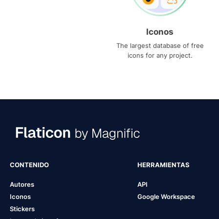
Iconos
The largest database of free
icons for any project.
CONTENIDO
HERRAMIENTAS
Autores
API
Iconos
Google Workspace
Stickers