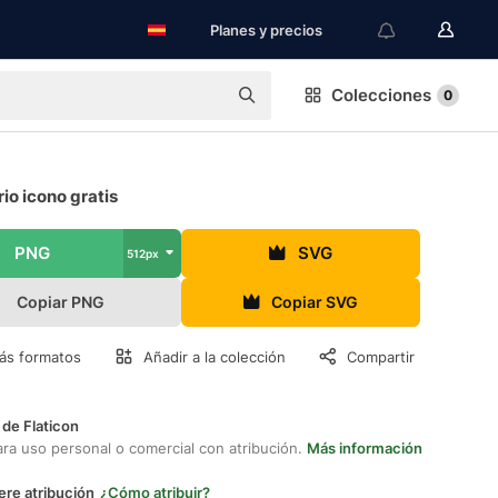
Planes y precios
Colecciones
0
rio icono gratis
PNG
SVG
512px
Copiar PNG
Copiar SVG
ás formatos
Añadir a la colección
Compartir
 de Flaticon
ara uso personal o comercial con atribución.
Más información
ere atribución
¿Cómo atribuir?