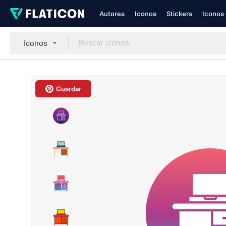
Autores
Iconos
Stickers
Iconos 
Iconos
Guardar