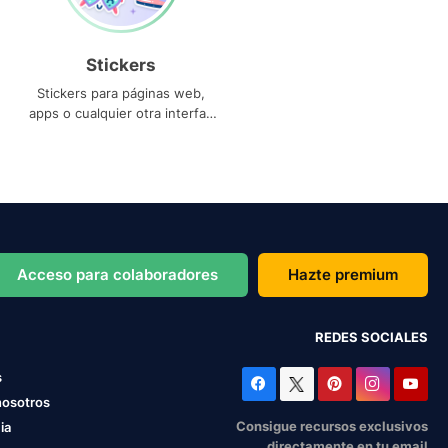
Stickers
Stickers para páginas web,
apps o cualquier otra interfaz
que necesites
Acceso para colaboradores
Hazte premium
REDES SOCIALES
s
nosotros
Consigue recursos exclusivos
ia
directamente en tu email